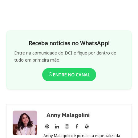
Receba notícias no WhatsApp!
Entre na comunidade do DCI e fique por dentro de
tudo em primeira mão.
ENTRE NO CANAL
Anny Malagolini
Anny
Anny
Anny
Anny
Site
Malagolini
Malagolini
Malagolini
Malagolini
de
Anny Malagolini é jornalista especializada