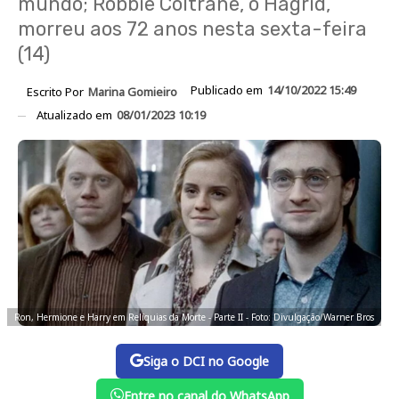
mundo; Robbie Coltrane, o Hagrid,
morreu aos 72 anos nesta sexta-feira
(14)
Publicado em
14/10/2022 15:49
Escrito Por
Marina Gomieiro
Atualizado em
08/01/2023 10:19
Ron, Hermione e Harry em Relíquias da Morte - Parte II - Foto: Divulgação/Warner Bros
Siga o DCI no Google
Entre no canal do WhatsApp