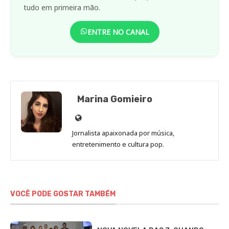
tudo em primeira mão.
ENTRE NO CANAL
Marina Gomieiro
Site
de
Jornalista apaixonada por música,
Marina
entretenimento e cultura pop.
Gomieiro
VOCÊ PODE GOSTAR TAMBÉM