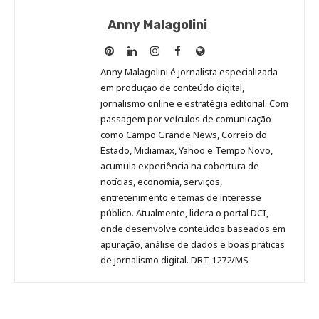
Anny Malagolini
Anny
Anny
Anny
Anny
Site
Malagolini
Malagolini
Malagolini
Malagolini
de
Anny Malagolini é jornalista especializada
no
no
no
no
Anny
em produção de conteúdo digital,
Pinterest
LinkedIn
Instagram
Facebook
Malagolini
jornalismo online e estratégia editorial. Com
passagem por veículos de comunicação
como Campo Grande News, Correio do
Estado, Midiamax, Yahoo e Tempo Novo,
acumula experiência na cobertura de
notícias, economia, serviços,
entretenimento e temas de interesse
público. Atualmente, lidera o portal DCI,
onde desenvolve conteúdos baseados em
apuração, análise de dados e boas práticas
de jornalismo digital. DRT 1272/MS