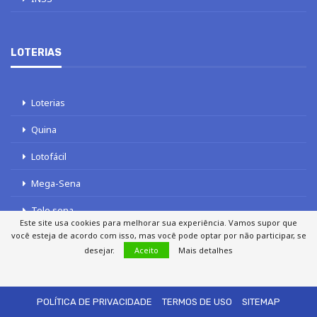
LOTERIAS
Loterias
Quina
Lotofácil
Mega-Sena
Tele sena
Este site usa cookies para melhorar sua experiência. Vamos supor que
você esteja de acordo com isso, mas você pode optar por não participar, se
desejar.
Aceito
Mais detalhes
SOBRE NÓS
AUTORES
FALE COM O JORNAL DCI
POLÍTICA DE PRIVACIDADE
TERMOS DE USO
SITEMAP