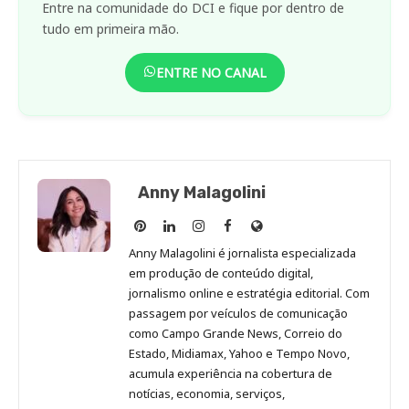
Entre na comunidade do DCI e fique por dentro de
tudo em primeira mão.
ENTRE NO CANAL
Anny Malagolini
Anny
Anny
Anny
Anny
Site
Malagolini
Malagolini
Malagolini
Malagolini
de
Anny Malagolini é jornalista especializada
no
no
no
no
Anny
em produção de conteúdo digital,
Pinterest
LinkedIn
Instagram
Facebook
Malagolini
jornalismo online e estratégia editorial. Com
passagem por veículos de comunicação
como Campo Grande News, Correio do
Estado, Midiamax, Yahoo e Tempo Novo,
acumula experiência na cobertura de
notícias, economia, serviços,