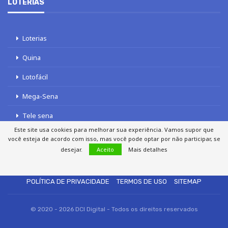
LOTERIAS
Loterias
Quina
Lotofácil
Mega-Sena
Tele sena
Este site usa cookies para melhorar sua experiência. Vamos supor que
você esteja de acordo com isso, mas você pode optar por não participar, se
desejar.
Aceito
Mais detalhes
SOBRE NÓS
AUTORES
FALE COM O JORNAL DCI
POLÍTICA DE PRIVACIDADE
TERMOS DE USO
SITEMAP
© 2020 - 2026 DCI Digital - Todos os direitos reservados