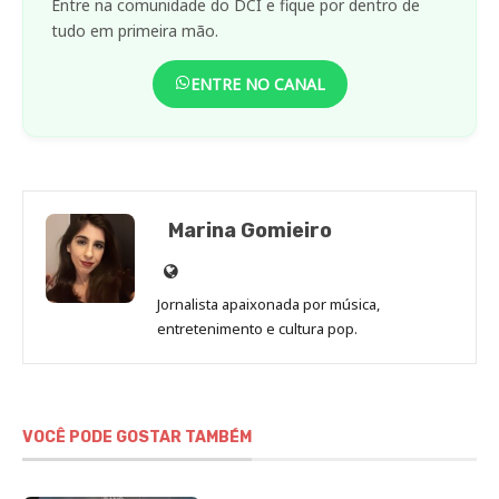
Entre na comunidade do DCI e fique por dentro de
tudo em primeira mão.
ENTRE NO CANAL
Marina Gomieiro
Site
de
Jornalista apaixonada por música,
Marina
entretenimento e cultura pop.
Gomieiro
VOCÊ PODE GOSTAR TAMBÉM