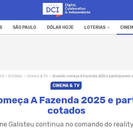
S
SÃO PAULO
DÓLAR HOJE
LOTERIAS
CINEM
A FAZENDA
WEB STORIES
DCI
›
DCI Mais
›
Cinema & TV
›
Quando começa A Fazenda 2025 e participantes 
CINEMA & TV
meça A Fazenda 2025 e par
cotados
ne Galisteu continua no comando do reality