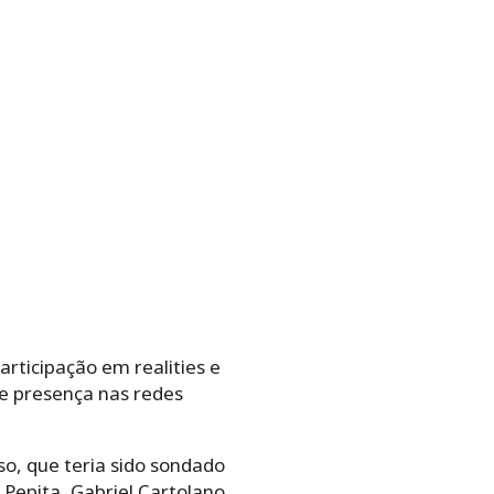
rticipação em realities e
te presença nas redes
o, que teria sido sondado
Pepita, Gabriel Cartolano,