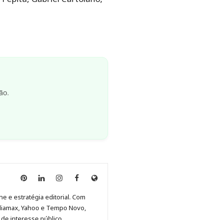
ão.
Anny
Anny
Anny
Anny
Site
Malagolini
Malagolini
Malagolini
Malagolini
de
ne e estratégia editorial. Com
no
no
no
no
Anny
diamax, Yahoo e Tempo Novo,
Pinterest
LinkedIn
Instagram
Facebook
Malagolini
de interesse público.