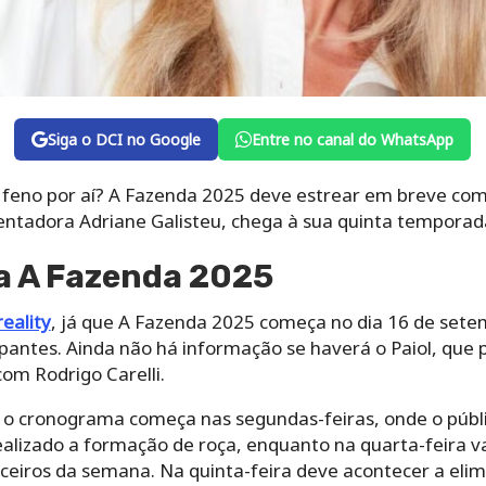
Siga o DCI no Google
Entre no canal do WhatsApp
e feno por aí? A Fazenda 2025 deve estrear em breve com
tadora Adriane Galisteu, chega à sua quinta temporada
a A Fazenda 2025
reality
, já que A Fazenda 2025 começa no dia 16 de sete
ipantes. Ainda não há informação se haverá o Paiol, qu
com Rodrigo Carelli.
s, o cronograma começa nas segundas-feiras, onde o púb
realizado a formação de roça, enquanto na quarta-feira va
ceiros da semana. Na quinta-feira deve acontecer a elim