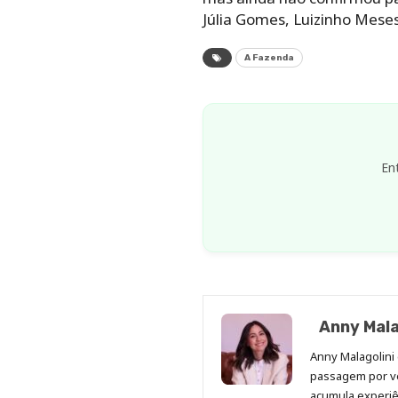
Júlia Gomes, Luizinho Meses
A Fazenda
En
Anny Mala
Anny Malagolini 
passagem por v
acumula experiên