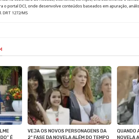
era o portal DCI, onde desenvolve conteúdos baseados em apuração, análi
al. DRT 1272/MS
M
ILME
VEJA OS NOVOS PERSONAGENS DA
QUANDO A
DO” É
2ª FASE DA NOVELA ALÉM DO TEMPO
NOVELA 