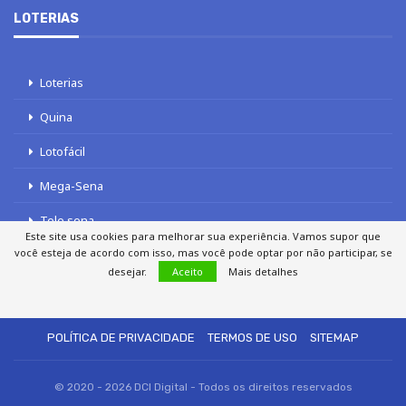
LOTERIAS
Loterias
Quina
Lotofácil
Mega-Sena
Tele sena
Este site usa cookies para melhorar sua experiência. Vamos supor que
você esteja de acordo com isso, mas você pode optar por não participar, se
desejar.
Aceito
Mais detalhes
SOBRE NÓS
AUTORES
FALE COM O JORNAL DCI
POLÍTICA DE PRIVACIDADE
TERMOS DE USO
SITEMAP
© 2020 - 2026 DCI Digital - Todos os direitos reservados