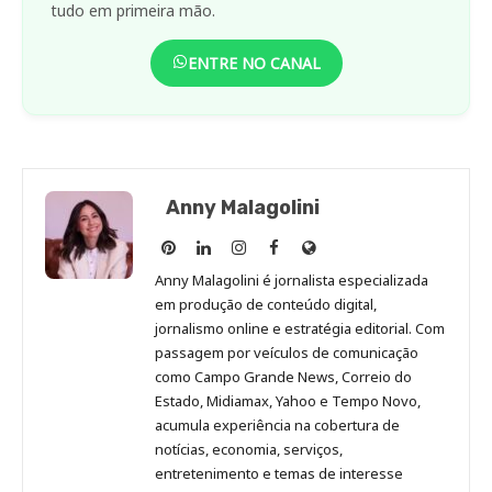
tudo em primeira mão.
ENTRE NO CANAL
Anny Malagolini
Anny
Anny
Anny
Anny
Site
Malagolini
Malagolini
Malagolini
Malagolini
de
Anny Malagolini é jornalista especializada
no
no
no
no
Anny
em produção de conteúdo digital,
Pinterest
LinkedIn
Instagram
Facebook
Malagolini
jornalismo online e estratégia editorial. Com
passagem por veículos de comunicação
como Campo Grande News, Correio do
Estado, Midiamax, Yahoo e Tempo Novo,
acumula experiência na cobertura de
notícias, economia, serviços,
entretenimento e temas de interesse