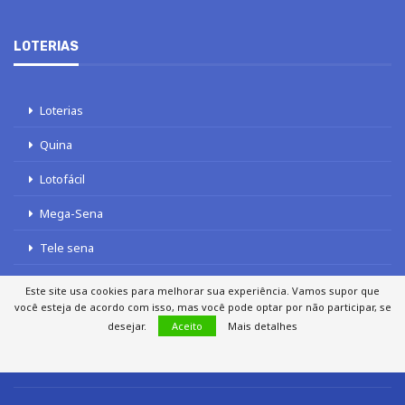
LOTERIAS
Loterias
Quina
Lotofácil
Mega-Sena
Tele sena
Este site usa cookies para melhorar sua experiência. Vamos supor que
você esteja de acordo com isso, mas você pode optar por não participar, se
desejar.
Aceito
Mais detalhes
SOBRE NÓS
AUTORES
FALE COM O JORNAL DCI
POLÍTICA DE PRIVACIDADE
TERMOS DE USO
SITEMAP