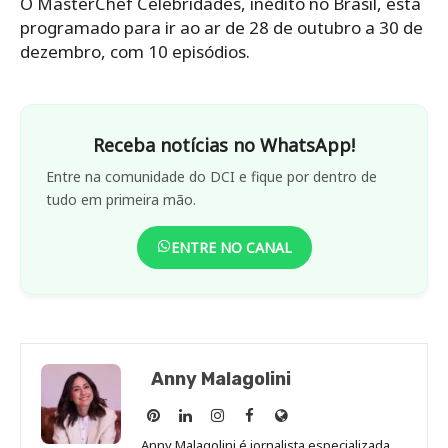
O MasterChef Celebridades, inédito no Brasil, está
programado para ir ao ar de 28 de outubro a 30 de
dezembro, com 10 episódios.
Receba notícias no WhatsApp!
Entre na comunidade do DCI e fique por dentro de
tudo em primeira mão.
ENTRE NO CANAL
Anny Malagolini
Anny
Anny
Anny
Anny
Site
Malagolini
Malagolini
Malagolini
Malagolini
de
Anny Malagolini é jornalista especializada