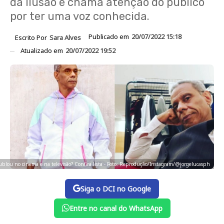
da Ilusão e chama atenção do público
por ter uma voz conhecida.
Publicado em
20/07/2022 15:18
Escrito Por
Sara Alves
Atualizado em
20/07/2022 19:52
blou no cinema e na televisão? Confira lista - Foto: Reprodução/Instagram/@jorgelucasph
Siga o DCI no Google
Entre no canal do WhatsApp