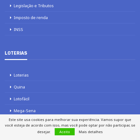
Legislação e Tributos
Imposto de renda
INSS
LOTERIAS
Loterias
Quina
Lotofácil
Mega-Sena
Este site usa cookies para melhorar sua experiência. Vamos supor que
Tele sena
você esteja de acordo com isso, mas você pode optar por não participar, se
desejar.
Aceito
Mais detalhes