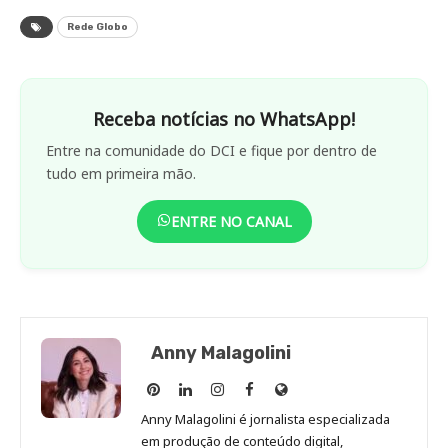
Rede Globo
Receba notícias no WhatsApp!
Entre na comunidade do DCI e fique por dentro de
tudo em primeira mão.
ENTRE NO CANAL
Anny Malagolini
Anny
Anny
Anny
Anny
Site
Malagolini
Malagolini
Malagolini
Malagolini
de
Anny Malagolini é jornalista especializada
no
no
no
no
Anny
em produção de conteúdo digital,