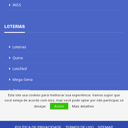
INSS
LOTERIAS
Loterias
Quina
Lotofácil
Mega-Sena
Tele sena
Este site usa cookies para melhorar sua experiência. Vamos supor que
você esteja de acordo com isso, mas você pode optar por não participar, se
desejar.
Aceito
Mais detalhes
SOBRE NÓS
AUTORES
FALE COM O JORNAL DCI
POLÍTICA DE PRIVACIDADE
TERMOS DE USO
SITEMAP