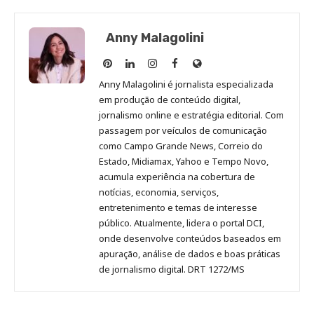
Anny Malagolini
Anny
Anny
Anny
Anny
Site
Malagolini
Malagolini
Malagolini
Malagolini
de
Anny Malagolini é jornalista especializada
no
no
no
no
Anny
em produção de conteúdo digital,
Pinterest
LinkedIn
Instagram
Facebook
Malagolini
jornalismo online e estratégia editorial. Com
passagem por veículos de comunicação
como Campo Grande News, Correio do
Estado, Midiamax, Yahoo e Tempo Novo,
acumula experiência na cobertura de
notícias, economia, serviços,
entretenimento e temas de interesse
público. Atualmente, lidera o portal DCI,
onde desenvolve conteúdos baseados em
apuração, análise de dados e boas práticas
de jornalismo digital. DRT 1272/MS