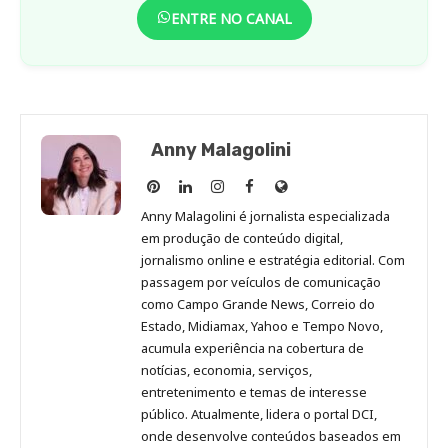
ENTRE NO CANAL
Anny Malagolini
Anny
Anny
Anny
Anny
Site
Malagolini
Malagolini
Malagolini
Malagolini
de
Anny Malagolini é jornalista especializada
no
no
no
no
Anny
em produção de conteúdo digital,
Pinterest
LinkedIn
Instagram
Facebook
Malagolini
jornalismo online e estratégia editorial. Com
passagem por veículos de comunicação
como Campo Grande News, Correio do
Estado, Midiamax, Yahoo e Tempo Novo,
acumula experiência na cobertura de
notícias, economia, serviços,
entretenimento e temas de interesse
público. Atualmente, lidera o portal DCI,
onde desenvolve conteúdos baseados em