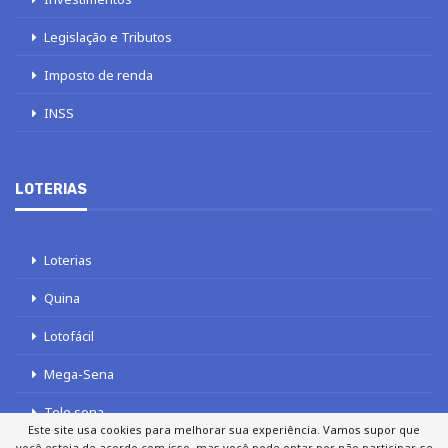
Legislação e Tributos
Imposto de renda
INSS
LOTERIAS
Loterias
Quina
Lotofácil
Mega-Sena
Tele sena
Este site usa cookies para melhorar sua experiência. Vamos supor que
você esteja de acordo com isso, mas você pode optar por não participar, se