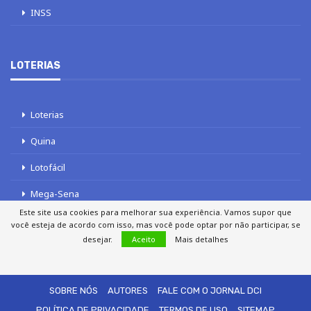
INSS
LOTERIAS
Loterias
Quina
Lotofácil
Mega-Sena
Este site usa cookies para melhorar sua experiência. Vamos supor que
Tele sena
você esteja de acordo com isso, mas você pode optar por não participar, se
desejar.
Aceito
Mais detalhes
SOBRE NÓS
AUTORES
FALE COM O JORNAL DCI
POLÍTICA DE PRIVACIDADE
TERMOS DE USO
SITEMAP