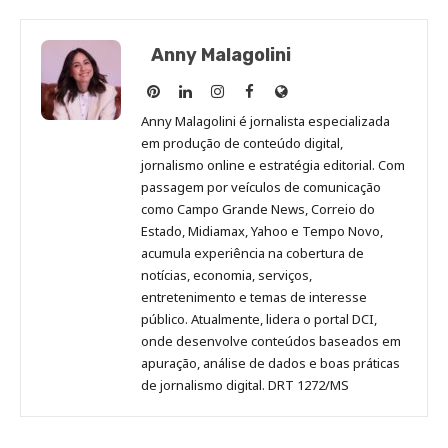
Anny Malagolini
Anny
Anny
Anny
Anny
Site
Malagolini
Malagolini
Malagolini
Malagolini
de
Anny Malagolini é jornalista especializada
no
no
no
no
Anny
em produção de conteúdo digital,
Pinterest
LinkedIn
Instagram
Facebook
Malagolini
jornalismo online e estratégia editorial. Com
passagem por veículos de comunicação
como Campo Grande News, Correio do
Estado, Midiamax, Yahoo e Tempo Novo,
acumula experiência na cobertura de
notícias, economia, serviços,
entretenimento e temas de interesse
público. Atualmente, lidera o portal DCI,
onde desenvolve conteúdos baseados em
apuração, análise de dados e boas práticas
de jornalismo digital. DRT 1272/MS