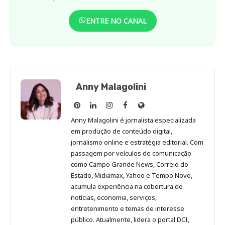
ENTRE NO CANAL
Anny Malagolini
Anny
Anny
Anny
Anny
Site
Malagolini
Malagolini
Malagolini
Malagolini
de
Anny Malagolini é jornalista especializada
no
no
no
no
Anny
em produção de conteúdo digital,
Pinterest
LinkedIn
Instagram
Facebook
Malagolini
jornalismo online e estratégia editorial. Com
passagem por veículos de comunicação
como Campo Grande News, Correio do
Estado, Midiamax, Yahoo e Tempo Novo,
acumula experiência na cobertura de
notícias, economia, serviços,
entretenimento e temas de interesse
público. Atualmente, lidera o portal DCI,