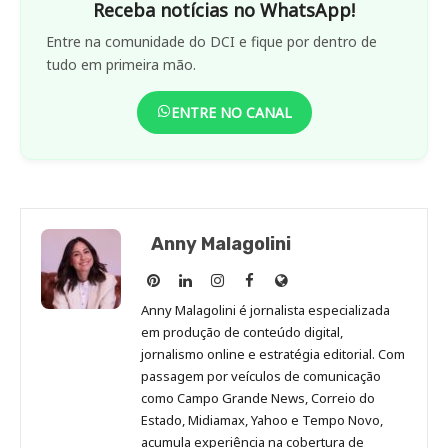
Receba notícias no WhatsApp!
Entre na comunidade do DCI e fique por dentro de
tudo em primeira mão.
ENTRE NO CANAL
Anny Malagolini
Anny
Anny
Anny
Anny
Site
Malagolini
Malagolini
Malagolini
Malagolini
de
Anny Malagolini é jornalista especializada
no
no
no
no
Anny
em produção de conteúdo digital,
Pinterest
LinkedIn
Instagram
Facebook
Malagolini
jornalismo online e estratégia editorial. Com
passagem por veículos de comunicação
como Campo Grande News, Correio do
Estado, Midiamax, Yahoo e Tempo Novo,
acumula experiência na cobertura de