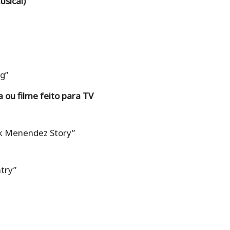
usical)
g”
a ou filme feito para TV
ik Menendez Story”
try”