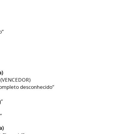
o”
a)
a” (VENCEDOR)
ompleto desconhecido”
g”
”
a)