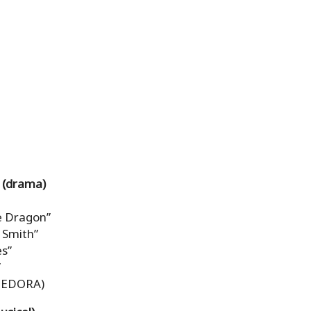
V (drama)
e Dragon”
 Smith”
es”
”
CEDORA)