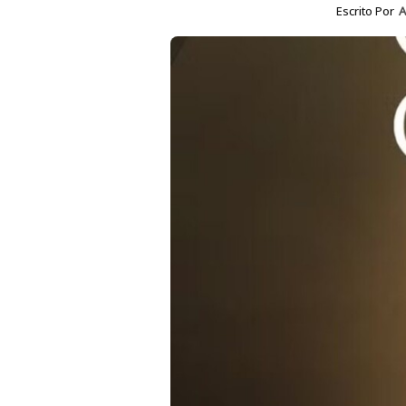
Escrito Por
A