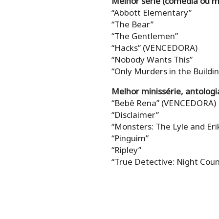
Melhor série (comédia ou m
“Abbott Elementary”
“The Bear”
“The Gentlemen”
“Hacks” (VENCEDORA)
“Nobody Wants This”
“Only Murders in the Buildin
Melhor minissérie, antologi
“Bebê Rena” (VENCEDORA)
“Disclaimer”
“Monsters: The Lyle and Er
“Pinguim”
“Ripley”
“True Detective: Night Coun