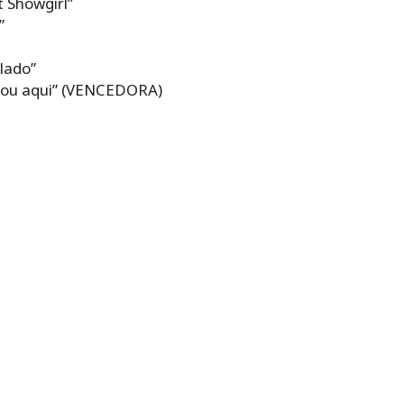
 Showgirl”
”
 lado”
stou aqui” (VENCEDORA)