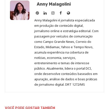
Anny Malagolini
Anny
Anny
Anny
Anny
Site
Malagolini
Malagolini
Malagolini
Malagolini
de
Anny Malagolini é jornalista especializada
no
no
no
no
Anny
em produção de conteúdo digital,
Pinterest
LinkedIn
Instagram
Facebook
Malagolini
jornalismo online e estratégia editorial. Com
passagem por veículos de comunicação
como Campo Grande News, Correio do
Estado, Midiamax, Yahoo e Tempo Novo,
acumula experiência na cobertura de
notícias, economia, serviços,
entretenimento e temas de interesse
público. Atualmente, lidera o portal DCI,
onde desenvolve conteúdos baseados em
apuração, análise de dados e boas práticas
de jornalismo digital. DRT 1272/MS
VOCÊ PODE GOSTAR TAMBÉM