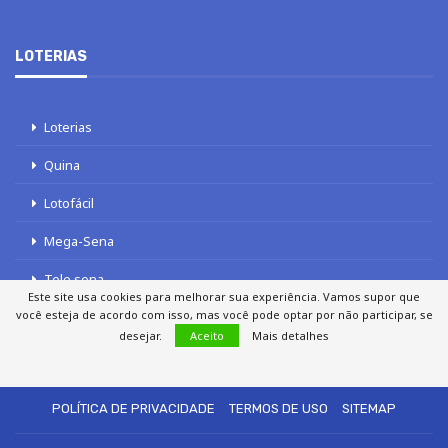
LOTERIAS
Loterias
Quina
Lotofácil
Mega-Sena
Tele sena
Este site usa cookies para melhorar sua experiência. Vamos supor que
você esteja de acordo com isso, mas você pode optar por não participar, se
desejar.
Aceito
Mais detalhes
SOBRE NÓS
AUTORES
FALE COM O JORNAL DCI
POLÍTICA DE PRIVACIDADE
TERMOS DE USO
SITEMAP