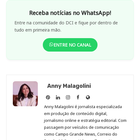
Receba notícias no WhatsApp!
Entre na comunidade do DCI e fique por dentro de
tudo em primeira mão.
ENTRE NO CANAL
Anny Malagolini
Anny
Anny
Anny
Anny
Site
Malagolini
Malagolini
Malagolini
Malagolini
de
Anny Malagolini é jornalista especializada
no
no
no
no
Anny
em produção de conteúdo digital,
Pinterest
LinkedIn
Instagram
Facebook
Malagolini
jornalismo online e estratégia editorial. Com
passagem por veículos de comunicação
como Campo Grande News, Correio do