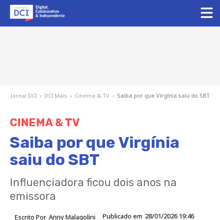
Jornal DCI
›
DCI Mais
›
Cinema & TV
›
Saiba por que Virgínia saiu do SBT
CINEMA & TV
Saiba por que Virgínia
saiu do SBT
Influenciadora ficou dois anos na
emissora
Publicado em
28/01/2026 19:46
Escrito Por
Anny Malagolini