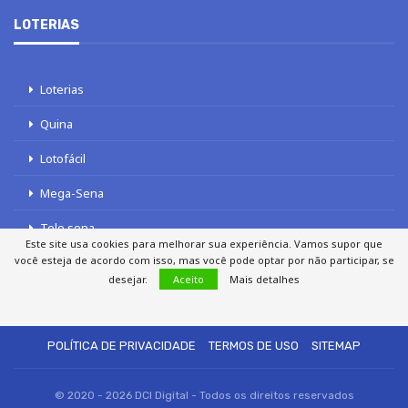
LOTERIAS
Loterias
Quina
Lotofácil
Mega-Sena
Tele sena
Este site usa cookies para melhorar sua experiência. Vamos supor que
você esteja de acordo com isso, mas você pode optar por não participar, se
desejar.
Aceito
Mais detalhes
SOBRE NÓS
AUTORES
FALE COM O JORNAL DCI
POLÍTICA DE PRIVACIDADE
TERMOS DE USO
SITEMAP
© 2020 - 2026 DCI Digital - Todos os direitos reservados