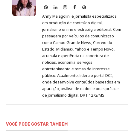
Anny
Anny
Anny
Anny
Site
Malagolini
Malagolini
Malagolini
Malagolini
de
Anny Malagolini é jornalista especializada
no
no
no
no
Anny
em produção de conteúdo digital,
Pinterest
LinkedIn
Instagram
Facebook
Malagolini
jornalismo online e estratégia editorial. Com
passagem por veículos de comunicação
como Campo Grande News, Correio do
Estado, Midiamax, Yahoo e Tempo Novo,
acumula experiência na cobertura de
notícias, economia, serviços,
entretenimento e temas de interesse
público. Atualmente, lidera o portal DCI,
onde desenvolve conteúdos baseados em
apuração, análise de dados e boas práticas
de jornalismo digital. DRT 1272/MS
VOCÊ PODE GOSTAR TAMBÉM