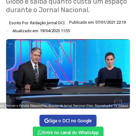
Globo e saiba quanto custa um espaço
durante o Jornal Nacional.
Publicado em
07/01/2021 22:19
Escrito Por
Redação Jornal DCI
Atualizado em
19/04/2023 11:55
iam Bonner e Renata Vasconcellos, âncoras do Jornal Nacional (Foto: Reprodução/ TV Globo)
Siga o DCI no Google
Entre no canal do WhatsApp