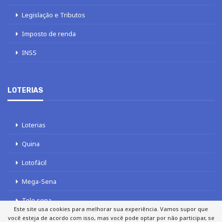
Legislação e Tributos
Imposto de renda
INSS
LOTERIAS
Loterias
Quina
Lotofácil
Mega-Sena
Tele sena
Este site usa cookies para melhorar sua experiência. Vamos supor que
você esteja de acordo com isso, mas você pode optar por não participar, se