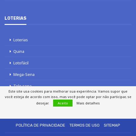
LOTERIAS
Loterias
Quina
Lotofácil
Mega-Sena
Tele sena
Este site usa cookies para melhorar sua experiência. Vamos supor que
você esteja de acordo com isso, mas você pode optar por não participar, se
desejar.
Aceito
Mais detalhes
SOBRE NÓS
AUTORES
FALE COM O JORNAL DCI
POLÍTICA DE PRIVACIDADE
TERMOS DE USO
SITEMAP