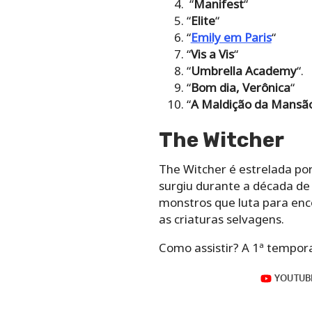
“
Manifest
“
“
Elite
“
“
Emily em Paris
“
“
Vis a Vis
“
“
Umbrella Academy
“.
“
Bom dia, Verônica
“
“
A Maldição da Mansão
The Witcher
The Witcher é estrelada po
surgiu durante a década de 
monstros que luta para enc
as criaturas selvagens.
Como assistir? A 1ª tempora