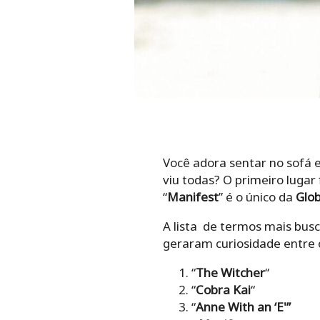
Você adora sentar no sofá
viu todas? O primeiro lugar 
“
Manifest
” é o único da
Glo
A lista de termos mais bus
geraram curiosidade entre os
“
The Witcher
“
“
Cobra Kai
“
“
Anne With an ‘E'”