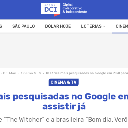
S
SÃO PAULO
DÓLAR HOJE
LOTERIAS
CINEM
A FAZENDA
WEB STORIES
›
DCI Mais
›
Cinema & TV
›
10 séries mais pesquisadas no Google em 2020 para a
CINEMA & TV
ais pesquisadas no Google 
assistir já
e “The Witcher” e a brasileira “Bom dia, Ver