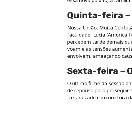
essa nova paixão, a família
Quinta-feira –
Nossa União, Muita Confusã
faculdade, Lucia (America F
percebem tarde demais que,
voam e as tensões aumentam
envolvem, ameaçando causar
Sexta-feira –
O último filme da sessão d
de repouso para perseguir
faz amizade com um fora da 