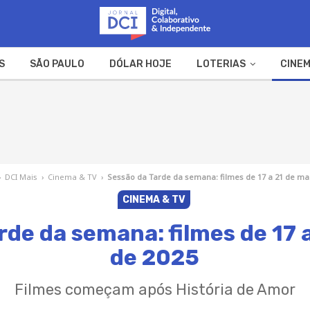
S
SÃO PAULO
DÓLAR HOJE
LOTERIAS
CINEM
A FAZENDA
WEB STORIES
›
DCI Mais
›
Cinema & TV
›
Sessão da Tarde da semana: filmes de 17 a 21 de ma
CINEMA & TV
rde da semana: filmes de 17 
de 2025
Filmes começam após História de Amor