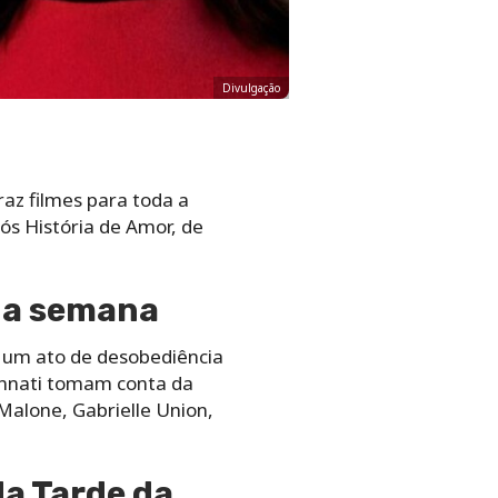
Divulgação
az filmes para toda a
ós História de Amor, de
 da semana
, um ato de desobediência
innati tomam conta da
 Malone, Gabrielle Union,
da Tarde da