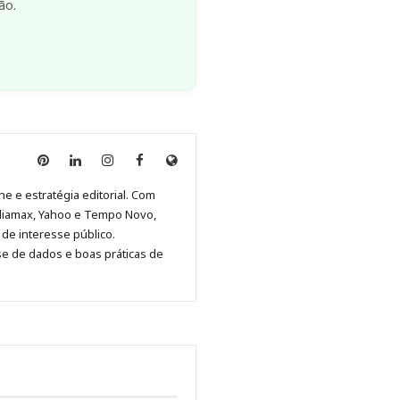
ão.
Anny
Anny
Anny
Anny
Site
Malagolini
Malagolini
Malagolini
Malagolini
de
ne e estratégia editorial. Com
no
no
no
no
Anny
diamax, Yahoo e Tempo Novo,
Pinterest
LinkedIn
Instagram
Facebook
Malagolini
de interesse público.
se de dados e boas práticas de