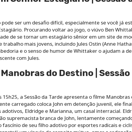
de ser um desafio difícil, especialmente se você já est
tagiário. Procurando voltar ao jogo, o viúvo Ben Whitta
ade de se tornar um estagiário sênior em um site de mod
 trabalho mais jovens, incluindo Jules Ostin (Anne Hath
bedoria e o senso de humor de Whittaker o ajudam a de
scente com Jules.
 Manobras do Destino | Sessão
das 15h25, a Sessão da Tarde apresenta o filme Manobras
mente carregado coloca John em detenção juvenil, ele fi
 adotivos, Eldridge e Marianna, um casal interracial. E
ação supremacista branca de John, lentamente começando
fascínio de seu filho adotivo por esportes radicais e cic