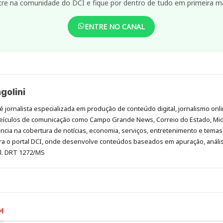
tre na comunidade do DCI e fique por dentro de tudo em primeira m
ENTRE NO CANAL
golini
é jornalista especializada em produção de conteúdo digital, jornalismo onli
eículos de comunicação como Campo Grande News, Correio do Estado, Mi
cia na cobertura de notícias, economia, serviços, entretenimento e temas 
era o portal DCI, onde desenvolve conteúdos baseados em apuração, análi
al. DRT 1272/MS
M