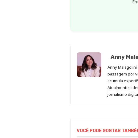
En
Anny Mala
Anny Malagolini 
passagem por v
acumula experiên
Atualmente, lid
jornalismo digit
VOCÊ PODE GOSTAR TAMBÉ