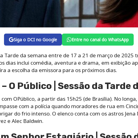
Siga o DCI no Google
Entre no canal do WhatsApp
 Tarde da semana entre de 17 a 21 de março de 2025 tr
os dias inclui comédia, aventura e drama, em exibição ap
ira a escolha da emissora para os próximos dias.
– O Público | Sessão da Tarde
om OPúblico, a partir das 15h25 (de Brasília). No longa
impasse com a polícia quando moradores de rua em Cinc
brigar do frio intenso. O elenco conta com os astros Jena
vez e Alec Baldwin.
Um Senhor Estagiário | Sessão 