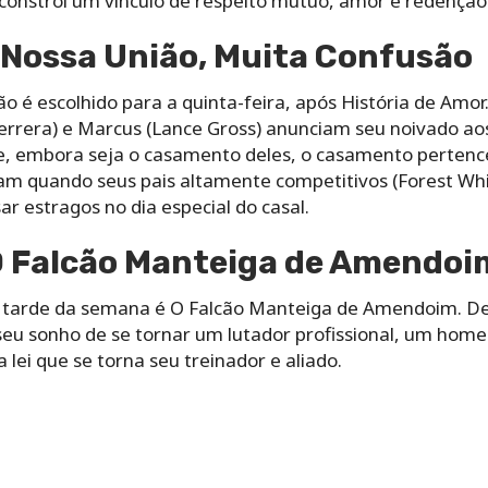
 constrói um vínculo de respeito mútuo, amor e redenção
 Nossa União, Muita Confusão
o é escolhido para a quinta-feira, após História de Amo
errera) e Marcus (Lance Gross) anunciam seu noivado aos
 embora seja o casamento deles, o casamento pertence à
 quando seus pais altamente competitivos (Forest Whit
 estragos no dia especial do casal.
 O Falcão Manteiga de Amendoi
a tarde da semana é O Falcão Manteiga de Amendoim. De
 seu sonho de se tornar um lutador profissional, um h
lei que se torna seu treinador e aliado.