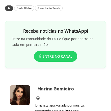
Rede Globo
Sessão da Tarde
Receba notícias no WhatsApp!
Entre na comunidade do DCI e fique por dentro de
tudo em primeira mão.
ENTRE NO CANAL
Marina Gomieiro
Site
de
Jornalista apaixonada por música,
Marina
entretenimento e cultura pop.