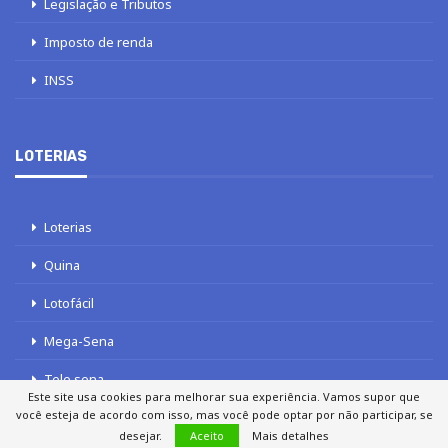
Legislação e Tributos
Imposto de renda
INSS
LOTERIAS
Loterias
Quina
Lotofácil
Mega-Sena
Tele sena
Este site usa cookies para melhorar sua experiência. Vamos supor que
você esteja de acordo com isso, mas você pode optar por não participar, se
desejar.
Aceito
Mais detalhes