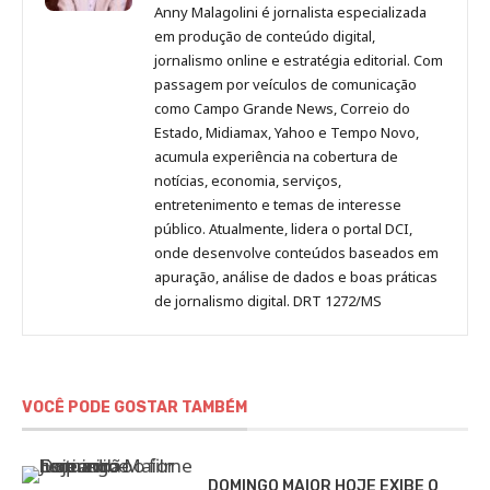
Malagolini
Malagolini
Malagolini
Malagolini
de
Anny Malagolini é jornalista especializada
no
no
no
no
Anny
em produção de conteúdo digital,
Pinterest
LinkedIn
Instagram
Facebook
Malagolini
jornalismo online e estratégia editorial. Com
passagem por veículos de comunicação
como Campo Grande News, Correio do
Estado, Midiamax, Yahoo e Tempo Novo,
acumula experiência na cobertura de
notícias, economia, serviços,
entretenimento e temas de interesse
público. Atualmente, lidera o portal DCI,
onde desenvolve conteúdos baseados em
apuração, análise de dados e boas práticas
de jornalismo digital. DRT 1272/MS
VOCÊ PODE GOSTAR TAMBÉM
DOMINGO MAIOR HOJE EXIBE O