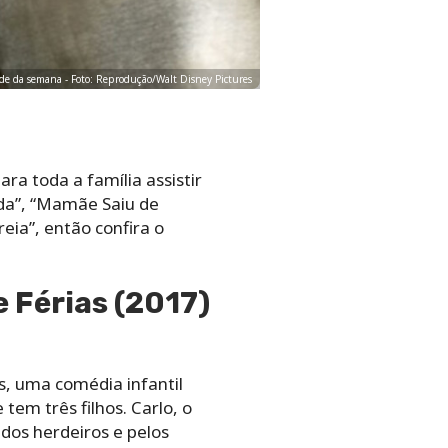
rde da semana - Foto: Reprodução/Walt Disney Pictures
ra toda a família assistir
ada”, “Mamãe Saiu de
eia”, então confira o
 Férias (2017)
, uma comédia infantil
tem três filhos. Carlo, o
 dos herdeiros e pelos