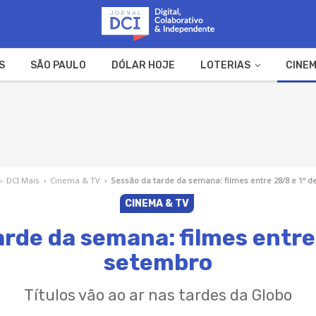
S
SÃO PAULO
DÓLAR HOJE
LOTERIAS
CINEM
A FAZENDA
WEB STORIES
›
DCI Mais
›
Cinema & TV
›
Sessão da tarde da semana: filmes entre 28/8 e 1º 
CINEMA & TV
arde da semana: filmes entre 
setembro
Títulos vão ao ar nas tardes da Globo