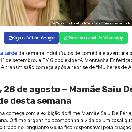
"A Montanha Enfeitiçada" é um dos filmes da Sessão da Ta
Siga o DCI no Google
Entre no canal do WhatsApp
a tarde
da semana inclui títulos de comédia e aventura pa
e 1º de setembro, a TV Globo exibe “A Montanha Enfeitiç
s. A transmissão começa após a reprise de “Mulheres de Ar
 28 de agosto – Mamãe Saiu De
rde desta semana
a começa com a exibição do filme Mamãe Saiu De Férias
ana. O filme argentino acompanha a vida de um casal que 
 trabalho, enquanto Giulia fica responsável pela criação