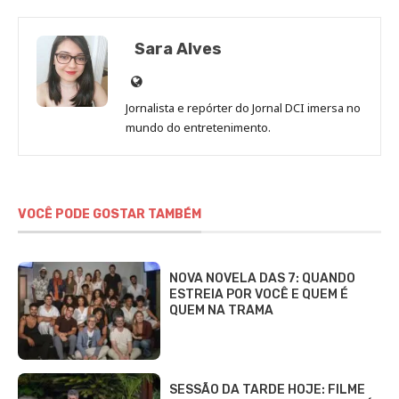
Sara Alves
Site
de
Jornalista e repórter do Jornal DCI imersa no
Sara
mundo do entretenimento.
Alves
VOCÊ PODE GOSTAR TAMBÉM
NOVA NOVELA DAS 7: QUANDO
ESTREIA POR VOCÊ E QUEM É
QUEM NA TRAMA
SESSÃO DA TARDE HOJE: FILME