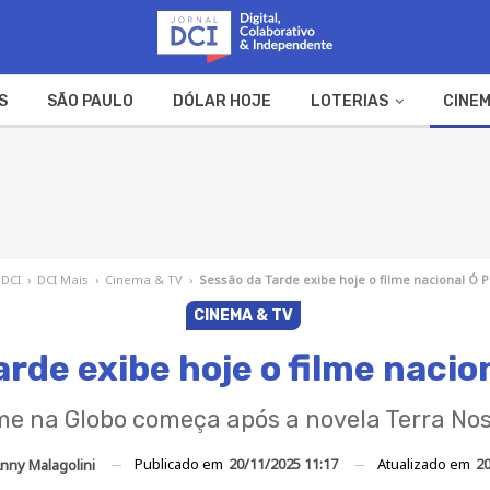
S
SÃO PAULO
DÓLAR HOJE
LOTERIAS
CINEM
A FAZENDA
WEB STORIES
 DCI
›
DCI Mais
›
Cinema & TV
›
Sessão da Tarde exibe hoje o filme nacional Ó P
CINEMA & TV
rde exibe hoje o filme nacion
me na Globo começa após a novela Terra No
Publicado em
20/11/2025 11:17
Atualizado em
20
nny Malagolini