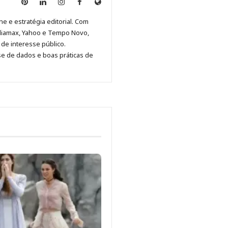
Anny
Anny
Anny
Anny
Site
Malagolini
Malagolini
Malagolini
Malagolini
de
ne e estratégia editorial. Com
no
no
no
no
Anny
diamax, Yahoo e Tempo Novo,
Pinterest
LinkedIn
Instagram
Facebook
Malagolini
de interesse público.
se de dados e boas práticas de