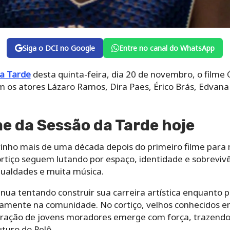
Siga o DCI no Google
Entre no canal do WhatsApp
a Tarde
desta quinta-feira, dia 20 de novembro, o filme Ó
 os atores Lázaro Ramos, Dira Paes, Érico Brás, Edvana 
me da Sessão da Tarde hoje
urinho mais de uma década depois do primeiro filme para
ortiço seguem lutando por espaço, identidade e sobrevi
igualdades e muita música.
ua tentando construir sua carreira artística enquanto p
iamente na comunidade. No cortiço, velhos conhecidos 
eração de jovens moradores emerge com força, trazendo 
turo do Pelô.