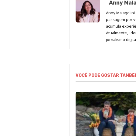
Anny Mala
Anny Malagolini 
passagem por v
acumula experiên
Atualmente, lid
jornalismo digit
VOCÊ PODE GOSTAR TAMBÉ