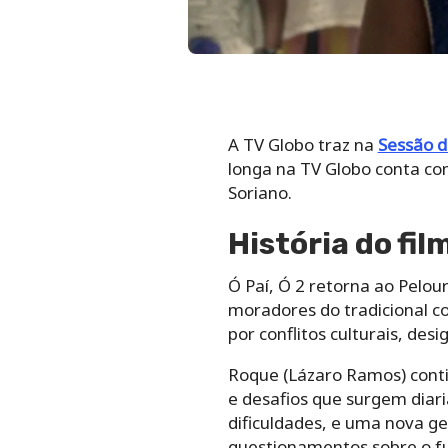
A TV Globo traz na
Sessão d
longa na TV Globo conta com
Soriano.
História do fil
Ó Paí, Ó 2 retorna ao Pelo
moradores do tradicional c
por conflitos culturais, des
Roque (Lázaro Ramos) contin
e desafios que surgem diar
dificuldades, e uma nova g
questionamentos sobre o fu