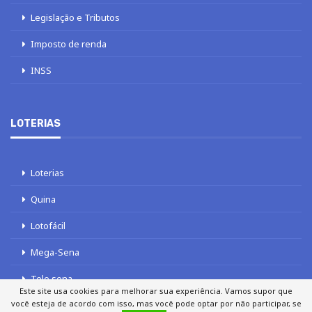
Legislação e Tributos
Imposto de renda
INSS
LOTERIAS
Loterias
Quina
Lotofácil
Mega-Sena
Tele sena
Este site usa cookies para melhorar sua experiência. Vamos supor que
você esteja de acordo com isso, mas você pode optar por não participar, se