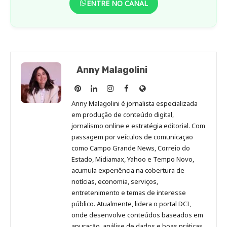
ENTRE NO CANAL
Anny Malagolini
Anny
Anny
Anny
Anny
Site
Malagolini
Malagolini
Malagolini
Malagolini
de
Anny Malagolini é jornalista especializada
no
no
no
no
Anny
em produção de conteúdo digital,
Pinterest
LinkedIn
Instagram
Facebook
Malagolini
jornalismo online e estratégia editorial. Com
passagem por veículos de comunicação
como Campo Grande News, Correio do
Estado, Midiamax, Yahoo e Tempo Novo,
acumula experiência na cobertura de
notícias, economia, serviços,
entretenimento e temas de interesse
público. Atualmente, lidera o portal DCI,
onde desenvolve conteúdos baseados em
apuração, análise de dados e boas práticas