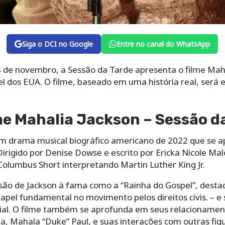
Siga o DCI no Google
Entre no canal do WhatsApp
8 de novembro, a Sessão da Tarde apresenta o filme Maha
l dos EUA. O filme, baseado em uma história real, será e
lme Mahalia Jackson – Sessão d
um drama musical biográfico americano de 2022 que se a
rigido por Denise Dowse e escrito por Ericka Nicole Mal
 Columbus Short interpretando Martin Luther King Jr.
nsão de Jackson à fama como a “Rainha do Gospel”, dest
papel fundamental no movimento pelos direitos civis. – 
cial. O filme também se aprofunda em seus relacionament
a, Mahala “Duke” Paul, e suas interações com outras figur