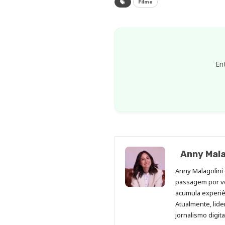
Filme
En
Anny Mala
Anny Malagolini 
passagem por v
acumula experiên
Atualmente, lid
jornalismo digit