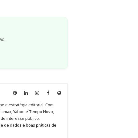
ão.
Anny
Anny
Anny
Anny
Site
Malagolini
Malagolini
Malagolini
Malagolini
de
ne e estratégia editorial. Com
no
no
no
no
Anny
diamax, Yahoo e Tempo Novo,
Pinterest
LinkedIn
Instagram
Facebook
Malagolini
de interesse público.
se de dados e boas práticas de