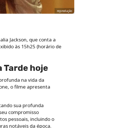
reprodução
lia Jackson, que conta a
xibido às 15h25 (horário de
a Tarde hoje
profunda na vida da
one, o filme apresenta
acando sua profunda
e seu compromisso
os pessoais, incluindo o
as notáveis ​​da época.