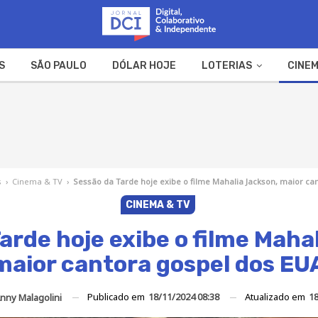
S
SÃO PAULO
DÓLAR HOJE
LOTERIAS
CINEM
A FAZENDA
WEB STORIES
s
›
Cinema & TV
›
Sessão da Tarde hoje exibe o filme Mahalia Jackson, maior ca
CINEMA & TV
arde hoje exibe o filme Maha
maior cantora gospel dos EU
Publicado em
18/11/2024 08:38
Atualizado em
18
nny Malagolini