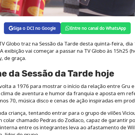
Siga o DCI no Google
Entre no canal do WhatsApp
TV Globo traz na Sessão da Tarde desta quinta-feira, di
 A exibição vai começar a passar na TV Globo às 15h25 (ho
y, de graça.
me da Sessão da Tarde hoje
volta a 1976 para mostrar o início da relação entre Gru
 clima de aventura e humor da franquia e aposta em refe
nos 70, música disco e cenas de ação inspiradas em produ
 criança, tentando entrar para o grupo de vilões Vicious
m colar chamado Pedras do Zodíaco, capaz de garantir po
 interna entre os integrantes leva ao afastamento de Wi
, líder do grupo.