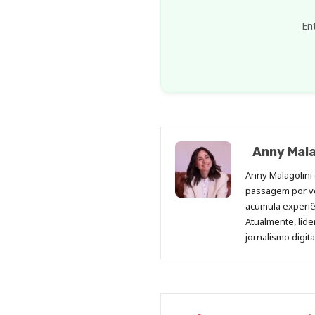
En
Anny Mala
Anny Malagolini 
passagem por v
acumula experiên
Atualmente, lid
jornalismo digit