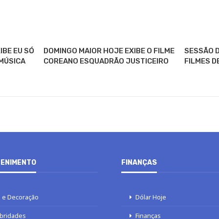
IBE EU SÓ
DOMINGO MAIOR HOJE EXIBE O FILME
SESSÃO D
MÚSICA
COREANO ESQUADRÃO JUSTICEIRO
FILMES D
ENIMENTO
FINANÇAS
a e Decoração
Dólar Hoje
ebridades
Finanças