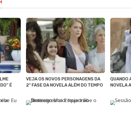
M
ILME
VEJA OS NOVOS PERSONAGENS DA
QUANDO A
DO” É
2ª FASE DA NOVELA ALÉM DO TEMPO
NOVELA 