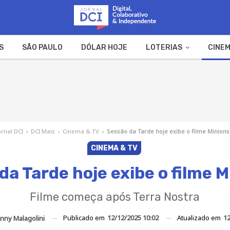
S
SÃO PAULO
DÓLAR HOJE
LOTERIAS
CINEM
A FAZENDA
WEB STORIES
ornal DCI
›
DCI Mais
›
Cinema & TV
›
Sessão da Tarde hoje exibe o filme Minions
CINEMA & TV
da Tarde hoje exibe o filme M
Filme começa após Terra Nostra
Publicado em
12/12/2025 10:02
Atualizado em
12
nny Malagolini