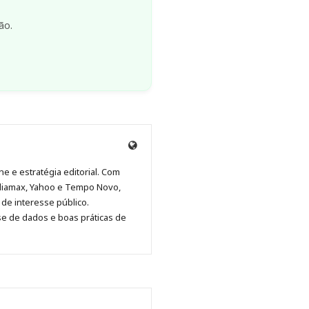
ão.
Anny
Anny
Anny
Anny
Site
Malagolini
Malagolini
Malagolini
Malagolini
de
ne e estratégia editorial. Com
no
no
no
no
Anny
diamax, Yahoo e Tempo Novo,
Pinterest
LinkedIn
Instagram
Facebook
Malagolini
de interesse público.
se de dados e boas práticas de