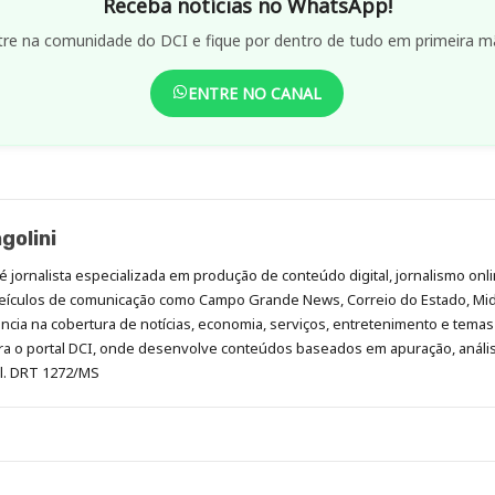
Receba notícias no WhatsApp!
tre na comunidade do DCI e fique por dentro de tudo em primeira m
ENTRE NO CANAL
golini
é jornalista especializada em produção de conteúdo digital, jornalismo onli
eículos de comunicação como Campo Grande News, Correio do Estado, Mi
cia na cobertura de notícias, economia, serviços, entretenimento e temas 
era o portal DCI, onde desenvolve conteúdos baseados em apuração, análi
al. DRT 1272/MS