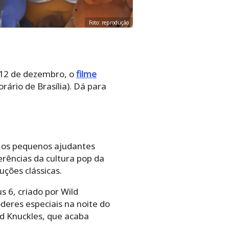
Foto: reprodução
a 12 de dezembro, o
filme
rário de Brasília). Dá para
 e os pequenos ajudantes
rências da cultura pop da
ções clássicas.
 6, criado por Wild
deres especiais na noite do
ld Knuckles, que acaba