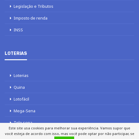
Legislação e Tributos
Imposto de renda
INSS
LOTERIAS
Loterias
Quina
Lotofácil
Mega-Sena
Tele sena
Este site usa cookies para melhorar sua experiência. Vamos supor que
você esteja de acordo com isso, mas você pode optar por não participar, se