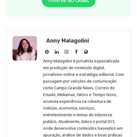
ENTRE NO CANAL
Anny Malagolini
Anny
Anny
Anny
Anny
Site
Malagolini
Malagolini
Malagolini
Malagolini
de
Anny Malagolini é jornalista especializada
no
no
no
no
Anny
em produção de conteúdo digital,
Pinterest
LinkedIn
Instagram
Facebook
Malagolini
jornalismo online e estratégia editorial. Com
passagem por veículos de comunicação
como Campo Grande News, Correio do
Estado, Midiamax, Yahoo e Tempo Novo,
acumula experiência na cobertura de
notícias, economia, serviços,
entretenimento e temas de interesse
público. Atualmente, lidera o portal DCI,
onde desenvolve conteúdos baseados em
apuração, análise de dados e boas práticas