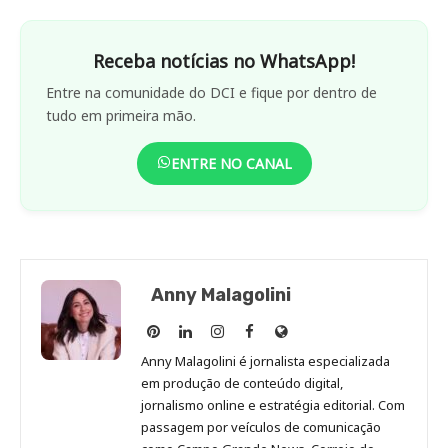
Receba notícias no WhatsApp!
Entre na comunidade do DCI e fique por dentro de
tudo em primeira mão.
ENTRE NO CANAL
Anny Malagolini
Anny
Anny
Anny
Anny
Site
Malagolini
Malagolini
Malagolini
Malagolini
de
Anny Malagolini é jornalista especializada
no
no
no
no
Anny
em produção de conteúdo digital,
Pinterest
LinkedIn
Instagram
Facebook
Malagolini
jornalismo online e estratégia editorial. Com
passagem por veículos de comunicação