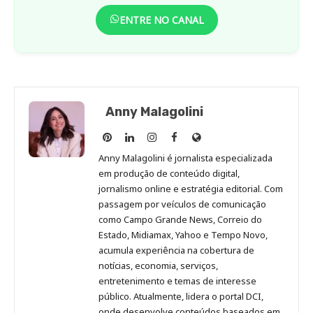
ENTRE NO CANAL
Anny Malagolini
Anny
Anny
Anny
Anny
Site
Malagolini
Malagolini
Malagolini
Malagolini
de
Anny Malagolini é jornalista especializada
no
no
no
no
Anny
em produção de conteúdo digital,
Pinterest
LinkedIn
Instagram
Facebook
Malagolini
jornalismo online e estratégia editorial. Com
passagem por veículos de comunicação
como Campo Grande News, Correio do
Estado, Midiamax, Yahoo e Tempo Novo,
acumula experiência na cobertura de
notícias, economia, serviços,
entretenimento e temas de interesse
público. Atualmente, lidera o portal DCI,
onde desenvolve conteúdos baseados em