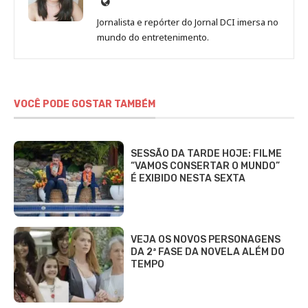
Site
de
Jornalista e repórter do Jornal DCI imersa no
Sara
mundo do entretenimento.
Alves
VOCÊ PODE GOSTAR TAMBÉM
SESSÃO DA TARDE HOJE: FILME
“VAMOS CONSERTAR O MUNDO”
É EXIBIDO NESTA SEXTA
VEJA OS NOVOS PERSONAGENS
DA 2ª FASE DA NOVELA ALÉM DO
TEMPO