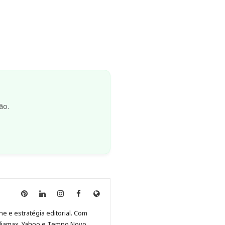
ão.
Anny
Anny
Anny
Anny
Site
Malagolini
Malagolini
Malagolini
Malagolini
de
ne e estratégia editorial. Com
no
no
no
no
Anny
diamax, Yahoo e Tempo Novo,