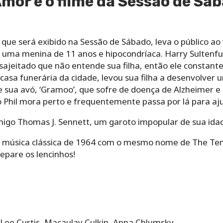
mor é o filme da Sessão de Sáb
que será exibido na Sessão de Sábado, leva o público ao
, uma menina de 11 anos e hipocondríaca. Harry Sultenfu
esajeitado que não entende sua filha, então ele constant
casa funerária da cidade, levou sua filha a desenvolver
 sua avó, ‘Gramoo’, que sofre de doença de Alzheimer e
Phil mora perto e frequentemente passa por lá para aju
igo Thomas J. Sennett, um garoto impopular de sua idade
e à música clássica de 1964 com o mesmo nome de The T
repare os lencinhos!
 Lee Curtis, Macaulay Culkin, Anna Chlumsky