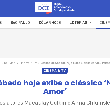
S
SÃO PAULO
DÓLAR HOJE
LOTERIAS
CINEM
A FAZENDA
WEB STORIES
I
›
DCI Mais
›
Cinema & TV
›
Sessão de Sábado hoje exibe o clássico ‘Meu Prime
CINEMA & TV
bado hoje exibe o clássico 
Amor’
 os atores Macaulay Culkin e Anna Chlumsk