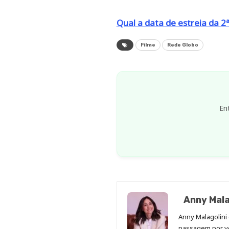
Qual a data de estreia da 2
Filme
Rede Globo
En
Anny Mala
Anny Malagolini 
passagem por v