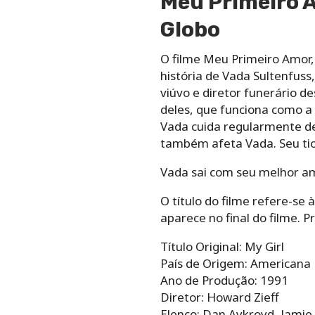
Meu Primeiro A
Globo
O filme Meu Primeiro Amor, 
história de Vada Sultenfuss
viúvo e diretor funerário d
deles, que funciona como a 
Vada cuida regularmente de
também afeta Vada. Seu tio 
Vada sai com seu melhor am
O título do filme refere-s
aparece no final do filme. P
Título Original: My Girl
País de Origem: Americana
Ano de Produção: 1991
Diretor: Howard Zieff
Elenco: Dan Aykroyd, Jamie