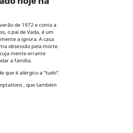
ado hoje na
 verão de 1972 e conta a
ss, o pai de Vada, é um
emente a ignora. A casa
 uma obsessão pela morte.
 cuja mente errante
dar a família.
 que é alérgico a “tudo”.
emptations , que também