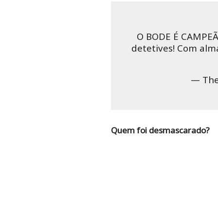
O BODE É CAMPE
detetives! Com alma
— The
Quem foi desmascarado?