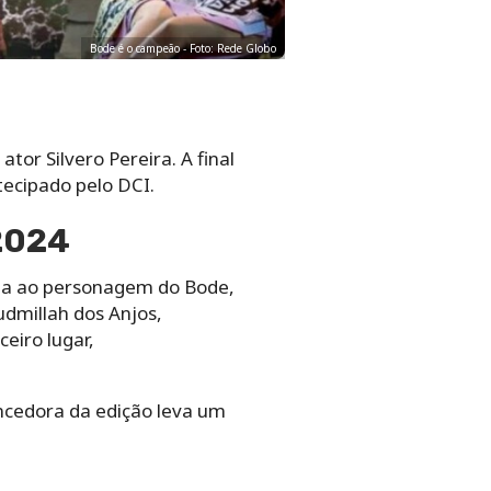
Bode é o campeão - Foto: Rede Globo
or Silvero Pereira. A final
tecipado pelo DCI.
 2024
vida ao personagem do Bode,
udmillah dos Anjos,
eiro lugar,
encedora da edição leva um