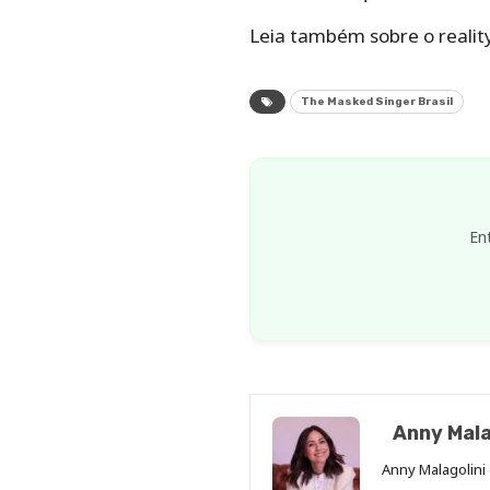
Leia também sobre o realit
The Masked Singer Brasil
En
Anny Mala
Anny Malagolini 