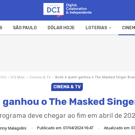
S
SÃO PAULO
DÓLAR HOJE
LOTERIAS
CINEM
A FAZENDA
WEB STORIES
 DCI
›
DCI Mais
›
Cinema & TV
›
Bode é quem ganhou o The Masked Singer Brasi
CINEMA & TV
 ganhou o The Masked Singer
rograma deve chegar ao fim em abril de 20
Publicado em
07/04/2024 16:47
Atualizado em
07
nny Malagolini