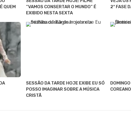
DO
SESSÃO DA TARDE HOJE: FILME
VEJA OS
 É QUEM
“VAMOS CONSERTAR O MUNDO” É
2ª FASE 
EXIBIDO NESTA SEXTA
DA
SESSÃO DA TARDE HOJE EXIBE EU SÓ
DOMINGO 
POSSO IMAGINAR SOBRE A MÚSICA
COREANO
CRISTÃ