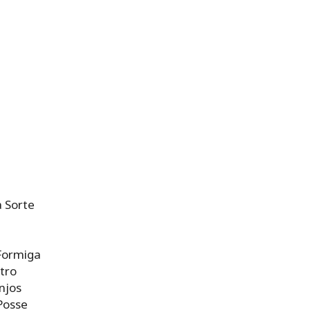
a Sorte
Formiga
stro
njos
Posse