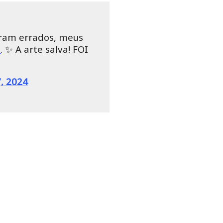
eram errados, meus
a
. ✨ A arte salva! FOI
7, 2024