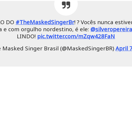
ÃO DO
#TheMaskedSingerBr
! ? Vocês nunca estiv
 e com orgulho nordestino, é ele:
@silveropereir
LINDO!
pic.twitter.com/mZqw428FaN
 Masked Singer Brasil (@MaskedSingerBR)
April 