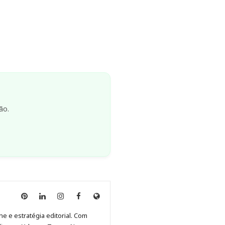
ão.
Anny
Anny
Anny
Anny
Site
Malagolini
Malagolini
Malagolini
Malagolini
de
ne e estratégia editorial. Com
no
no
no
no
Anny