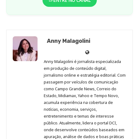
ENTRE NO CANAL
Anny Malagolini
Anny
Anny
Anny
Anny
Site
Malagolini
Malagolini
Malagolini
Malagolini
de
Anny Malagolini é jornalista especializada
no
no
no
no
Anny
em produção de conteúdo digital,
Pinterest
LinkedIn
Instagram
Facebook
Malagolini
jornalismo online e estratégia editorial. Com
passagem por veículos de comunicação
como Campo Grande News, Correio do
Estado, Midiamax, Yahoo e Tempo Novo,
acumula experiência na cobertura de
notícias, economia, serviços,
entretenimento e temas de interesse
público. Atualmente, lidera o portal DCI,
onde desenvolve conteúdos baseados em
apuração, análise de dados e boas práticas