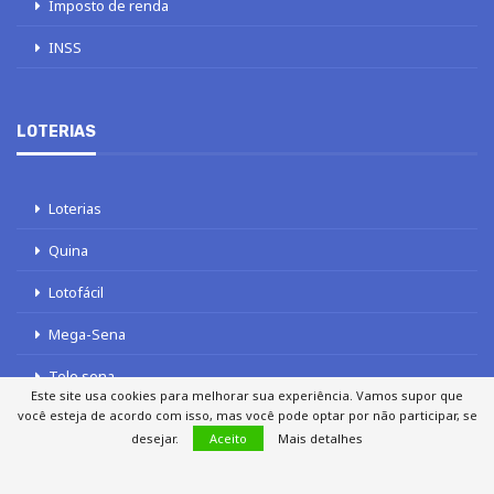
Imposto de renda
INSS
LOTERIAS
Loterias
Quina
Lotofácil
Mega-Sena
Tele sena
Este site usa cookies para melhorar sua experiência. Vamos supor que
você esteja de acordo com isso, mas você pode optar por não participar, se
desejar.
Aceito
Mais detalhes
SOBRE NÓS
AUTORES
FALE COM O JORNAL DCI