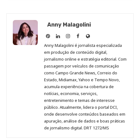
Anny Malagolini
Anny
Anny
Anny
Anny
Site
Malagolini
Malagolini
Malagolini
Malagolini
de
Anny Malagolini é jornalista especializada
no
no
no
no
Anny
em produção de conteúdo digital,
Pinterest
LinkedIn
Instagram
Facebook
Malagolini
jornalismo online e estratégia editorial. Com
passagem por veículos de comunicação
como Campo Grande News, Correio do
Estado, Midiamax, Yahoo e Tempo Novo,
acumula experiência na cobertura de
notícias, economia, serviços,
entretenimento e temas de interesse
público. Atualmente, lidera o portal DCI,
onde desenvolve conteúdos baseados em
apuração, análise de dados e boas práticas
de jornalismo digital. DRT 1272/MS