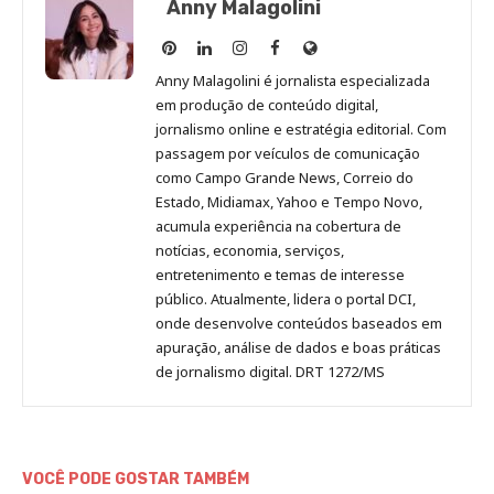
Anny Malagolini
Anny
Anny
Anny
Anny
Site
Malagolini
Malagolini
Malagolini
Malagolini
de
Anny Malagolini é jornalista especializada
no
no
no
no
Anny
em produção de conteúdo digital,
Pinterest
LinkedIn
Instagram
Facebook
Malagolini
jornalismo online e estratégia editorial. Com
passagem por veículos de comunicação
como Campo Grande News, Correio do
Estado, Midiamax, Yahoo e Tempo Novo,
acumula experiência na cobertura de
notícias, economia, serviços,
entretenimento e temas de interesse
público. Atualmente, lidera o portal DCI,
onde desenvolve conteúdos baseados em
apuração, análise de dados e boas práticas
de jornalismo digital. DRT 1272/MS
VOCÊ PODE GOSTAR TAMBÉM