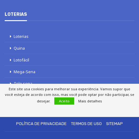
LOTERIAS
Loterias
Quina
Lotofácil
Mega-Sena
Tele sena
Este site usa cookies para melhorar sua experiência. Vamos supor que
você esteja de acordo com isso, mas você pode optar por não participar, se
desejar.
Aceito
Mais detalhes
SOBRE NÓS
AUTORES
FALE COM O JORNAL DCI
POLÍTICA DE PRIVACIDADE
TERMOS DE USO
SITEMAP