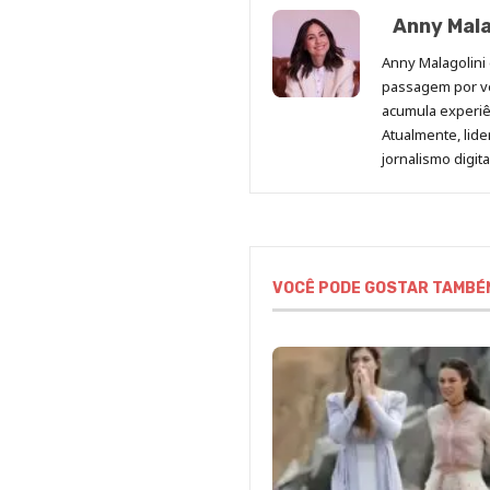
Anny Mala
Anny Malagolini 
passagem por v
acumula experiên
Atualmente, lid
jornalismo digit
VOCÊ PODE GOSTAR TAMBÉ