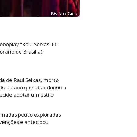
Foto: Ariela Bueno
oboplay “Raul Seixas: Eu
rário de Brasília).
ida de Raul Seixas, morto
a do baiano que abandonou a
ecide adotar um estilo
camadas pouco exploradas
nvenções e antecipou