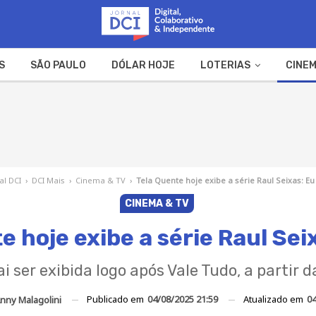
S
SÃO PAULO
DÓLAR HOJE
LOTERIAS
CINEM
A FAZENDA
WEB STORIES
al DCI
›
DCI Mais
›
Cinema & TV
›
Tela Quente hoje exibe a série Raul Seixas: E
CINEMA & TV
e hoje exibe a série Raul Sei
vai ser exibida logo após Vale Tudo, a partir 
Publicado em
04/08/2025 21:59
Atualizado em
04
nny Malagolini