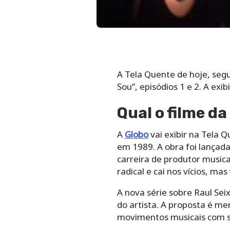
A Tela Quente de hoje, segun
Sou”, episódios 1 e 2. A exi
Qual o filme d
A
Globo
vai exibir na Tela Q
em 1989. A obra foi lançad
carreira de produtor musica
radical e cai nos vícios, mas
A nova série sobre Raul Se
do artista. A proposta é m
movimentos musicais com su