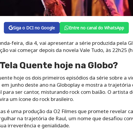
Siga o DCI no Google
Entre no canal do WhatsApp
da-feira, dia 4, vai apresentar a série produzida pela Gl
bição vai começar depois da novela Vale Tudo, às 22h25 (ho
a Tela Quente hoje na Globo?
uente hoje os dois primeiros episódios da série sobre a v
a em junho deste ano na Globoplay e mostra a trajetóri
l para ser cantor, misturando rock com baião. O artista d
 vira um ícone do rock brasileiro.
ixas é uma produção da O2 Filmes que promete revelar 
ergulhar na trajetória de Raul, um nome que desafiou co
a irreverência e genialidade.