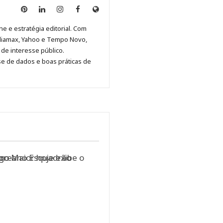
Anny
Anny
Anny
Anny
Site
Malagolini
Malagolini
Malagolini
Malagolini
de
ne e estratégia editorial. Com
no
no
no
no
Anny
diamax, Yahoo e Tempo Novo,
Pinterest
LinkedIn
Instagram
Facebook
Malagolini
de interesse público.
se de dados e boas práticas de