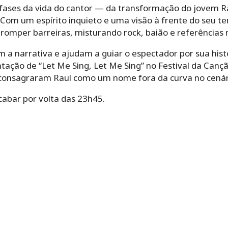
 fases da vida do cantor — da transformação do jovem Ra
. Com um espírito inquieto e uma visão à frente do seu t
omper barreiras, misturando rock, baião e referências 
m a narrativa e ajudam a guiar o espectador por sua his
tação de “Let Me Sing, Let Me Sing” no Festival da Canç
consagraram Raul como um nome fora da curva no cenári
cabar por volta das 23h45.