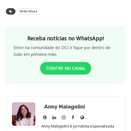
Rede Globo
Receba notícias no WhatsApp!
Entre na comunidade do DCI e fique por dentro de
tudo em primeira mão.
ENTRE NO CANAL
Anny Malagolini
Anny
Anny
Anny
Anny
Site
Malagolini
Malagolini
Malagolini
Malagolini
de
Anny Malagolini é jornalista especializada