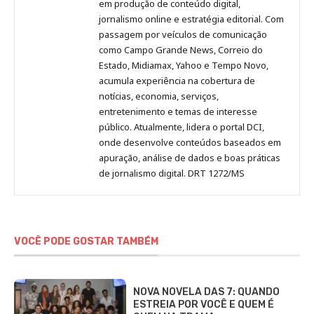
no
no
no
no
Anny
em produção de conteúdo digital,
Pinterest
LinkedIn
Instagram
Facebook
Malagolini
jornalismo online e estratégia editorial. Com
passagem por veículos de comunicação
como Campo Grande News, Correio do
Estado, Midiamax, Yahoo e Tempo Novo,
acumula experiência na cobertura de
notícias, economia, serviços,
entretenimento e temas de interesse
público. Atualmente, lidera o portal DCI,
onde desenvolve conteúdos baseados em
apuração, análise de dados e boas práticas
de jornalismo digital. DRT 1272/MS
VOCÊ PODE GOSTAR TAMBÉM
NOVA NOVELA DAS 7: QUANDO
ESTREIA POR VOCÊ E QUEM É