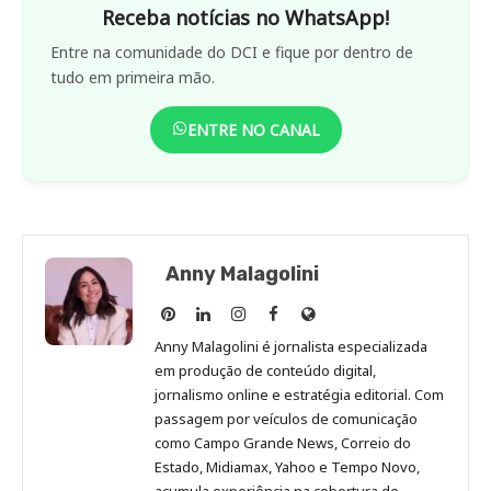
Receba notícias no WhatsApp!
Entre na comunidade do DCI e fique por dentro de
tudo em primeira mão.
ENTRE NO CANAL
Anny Malagolini
Anny
Anny
Anny
Anny
Site
Malagolini
Malagolini
Malagolini
Malagolini
de
Anny Malagolini é jornalista especializada
no
no
no
no
Anny
em produção de conteúdo digital,
Pinterest
LinkedIn
Instagram
Facebook
Malagolini
jornalismo online e estratégia editorial. Com
passagem por veículos de comunicação
como Campo Grande News, Correio do
Estado, Midiamax, Yahoo e Tempo Novo,
acumula experiência na cobertura de