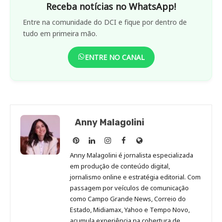
Receba notícias no WhatsApp!
Entre na comunidade do DCI e fique por dentro de
tudo em primeira mão.
ENTRE NO CANAL
Anny Malagolini
Anny
Anny
Anny
Anny
Site
Malagolini
Malagolini
Malagolini
Malagolini
de
Anny Malagolini é jornalista especializada
no
no
no
no
Anny
em produção de conteúdo digital,
Pinterest
LinkedIn
Instagram
Facebook
Malagolini
jornalismo online e estratégia editorial. Com
passagem por veículos de comunicação
como Campo Grande News, Correio do
Estado, Midiamax, Yahoo e Tempo Novo,
acumula experiência na cobertura de