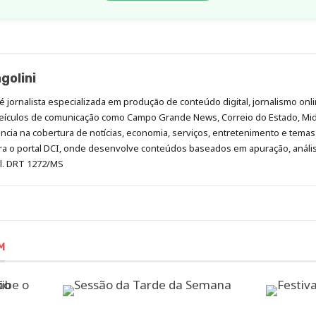
golini
é jornalista especializada em produção de conteúdo digital, jornalismo onli
eículos de comunicação como Campo Grande News, Correio do Estado, Mi
cia na cobertura de notícias, economia, serviços, entretenimento e temas 
era o portal DCI, onde desenvolve conteúdos baseados em apuração, análi
al. DRT 1272/MS
M