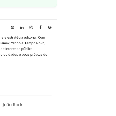
Anny
Anny
Anny
Anny
Site
Malagolini
Malagolini
Malagolini
Malagolini
de
ne e estratégia editorial. Com
no
no
no
no
Anny
diamax, Yahoo e Tempo Novo,
Pinterest
LinkedIn
Instagram
Facebook
Malagolini
de interesse público.
se de dados e boas práticas de