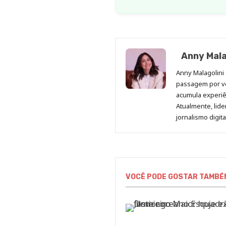
Anny Mala
Anny Malagolini 
passagem por v
acumula experiên
Atualmente, lid
jornalismo digit
VOCÊ PODE GOSTAR TAMBÉ