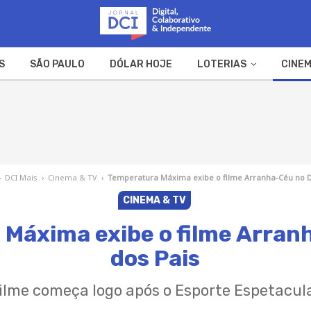
S
SÃO PAULO
DÓLAR HOJE
LOTERIAS
CINEM
A FAZENDA
WEB STORIES
›
DCI Mais
›
Cinema & TV
›
Temperatura Máxima exibe o filme Arranha-Céu no D
CINEMA & TV
Máxima exibe o filme Arran
dos Pais
ilme começa logo após o Esporte Espetacul