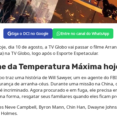
Siga o DCI no Google
Entre no canal do WhatsApp
, dia 10 de agosto, a TV Globo vai passar o filme Arran
a) na TV Globo, logo após o Esporte Espetacular.
lme da Temperatura Máxima hoj
o traz uma história de Will Sawyer, um ex-agente do FBI
urança de arranha-céus. Durante uma missão na China, o
é incriminado. Agora procurado e em fuga, ele precisa e
a forma, resgatar seus familiares quando eles ficam pr
es Neve Campbell, Byron Mann, Chin Han, Dwayne Johnso
n Holmes.