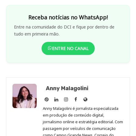
Receba notícias no WhatsApp!
Entre na comunidade do DCI e fique por dentro de
tudo em primeira mão.
ENTRE NO CANAL
Anny Malagolini
Anny
Anny
Anny
Anny
Site
Malagolini
Malagolini
Malagolini
Malagolini
de
Anny Malagolini é jornalista especializada
no
no
no
no
Anny
em produção de conteúdo digital,
Pinterest
LinkedIn
Instagram
Facebook
Malagolini
jornalismo online e estratégia editorial. Com
passagem por veículos de comunicação
como Campo Grande News, Correio do