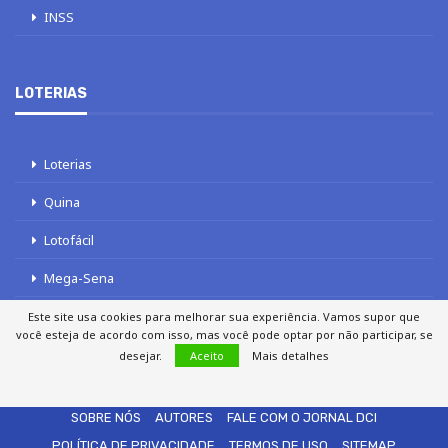
INSS
LOTERIAS
Loterias
Quina
Lotofácil
Mega-Sena
Tele sena
Este site usa cookies para melhorar sua experiência. Vamos supor que
você esteja de acordo com isso, mas você pode optar por não participar, se
desejar.
Aceito
Mais detalhes
SOBRE NÓS
AUTORES
FALE COM O JORNAL DCI
POLÍTICA DE PRIVACIDADE
TERMOS DE USO
SITEMAP