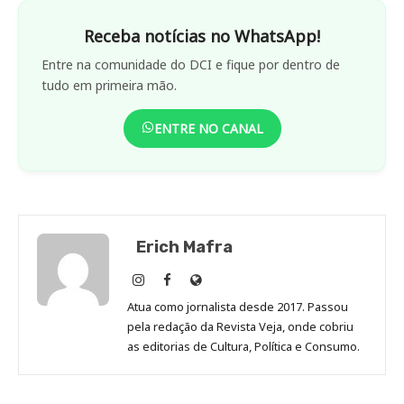
Receba notícias no WhatsApp!
Entre na comunidade do DCI e fique por dentro de
tudo em primeira mão.
ENTRE NO CANAL
Erich Mafra
Erich
Erich
Site
Mafra
Mafra
de
Atua como jornalista desde 2017. Passou
no
no
Erich
pela redação da Revista Veja, onde cobriu
Instagram
Facebook
Mafra
as editorias de Cultura, Política e Consumo.