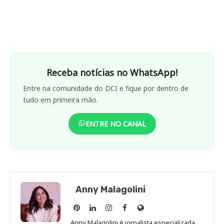
Receba notícias no WhatsApp!
Entre na comunidade do DCI e fique por dentro de
tudo em primeira mão.
ENTRE NO CANAL
Anny Malagolini
Anny
Anny
Anny
Anny
Site
Malagolini
Malagolini
Malagolini
Malagolini
de
Anny Malagolini é jornalista especializada